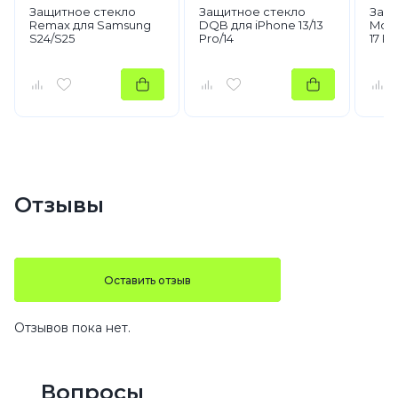
Защитное стекло
Защитное стекло
Защи
Remax для Samsung
DQB для iPhone 13/13
Moss
S24/S25
Pro/14
17 Pr
Отзывы
Оставить отзыв
Отзывов пока нет.
Вопросы