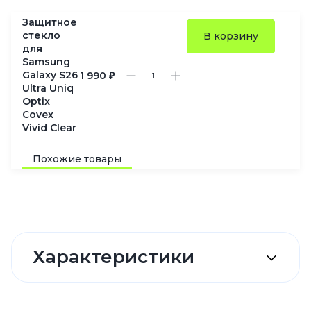
Защитное
стекло
В корзину
для
Samsung
Galaxy S26
1 990 ₽
Ultra Uniq
Optix
Covex
Vivid Clear
Похожие товары
Характеристики