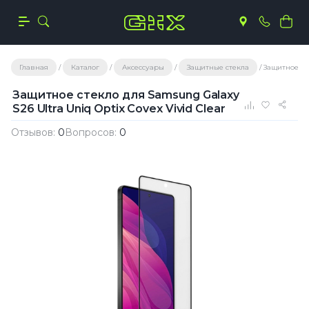
Главная
Каталог
Аксессуары
Защитные стекла
Защитное сте
Защитное стекло для Samsung Galaxy
S26 Ultra Uniq Optix Covex Vivid Clear
Отзывов:
0
Вопросов:
0