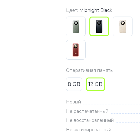
3
Series S
Pixel 9
Цвет:
Midnight Black
2
Series Z
Pixel 8
1
Pixel 7
E
Pixel 6
Xiaomi
Honor
Оперативная память
Honor 400
Honor 400
8 GB
12 GB
Honor Magi
Новый
Не распечатанный
g
Redmi
Аксессу
Не восстановленный
Не активированный
Чехлы
Защитные 