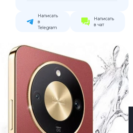
устройства
ккумуляторы
Написать
Написать
в
в чат
Telegram
ьные держатели