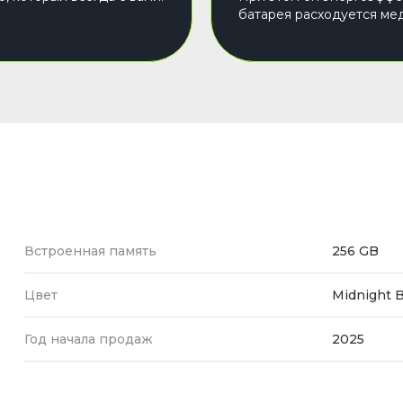
батарея расходуется ме
Встроенная память
256 GB
Цвет
Midnight B
Год начала продаж
2025