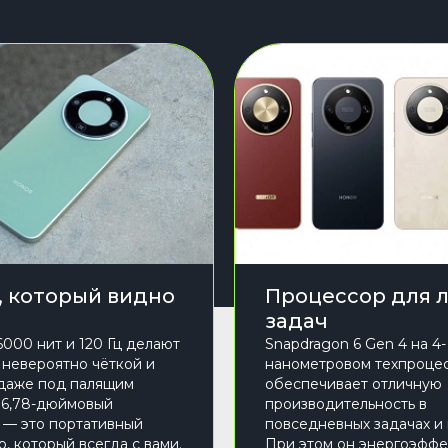
, который видно
Процессор для 
задач
6000 нит и 120 Гц делают
Snapdragon 6 Gen 4 на 4-
 невероятно чёткой и
нанометровом техпроце
даже под палящим
обеспечивает отличную
 6,78-дюймовый
производительность в
— это портативный
повседневных задачах и 
, который всегда с вами.
При этом он энергоэфф