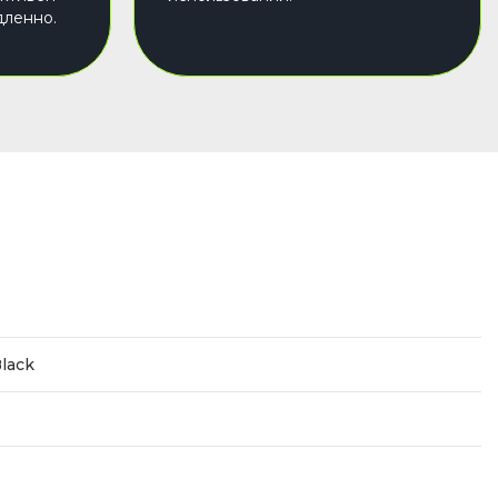
дленно.
lack