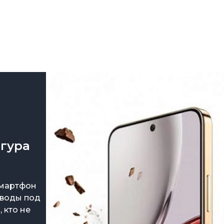
Зарядные 
Внешние а
Кабели
Автомобил
игура
 смартфон
 воды под
 кто не