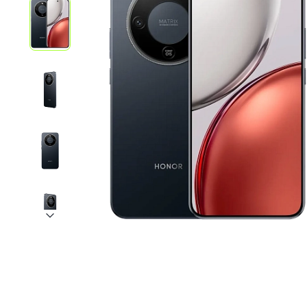
iPhone 1
iPhone 1
iPhone 1
iPhone S
Poco
F Series
M Series
X Series
Nothin