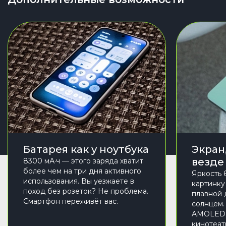
Батарея как у ноутбука
Экран
везде
8300 мА·ч — этого заряда хватит
более чем на три дня активного
Яркость 
использования. Вы уезжаете в
картинку
поход без розеток? Не проблема.
плавной 
Смартфон переживёт вас.
солнцем.
AMOLED 
кинотеатр