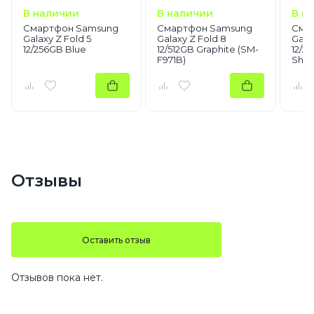
В наличии
В наличии
В н
Смартфон Samsung
Смартфон Samsung
Сма
Galaxy Z Fold 5
Galaxy Z Fold 8
Galax
12/256GB Blue
12/512GB Graphite (SM-
12/2
F971B)
Shad
Отзывы
Оставить отзыв
Отзывов пока нет.