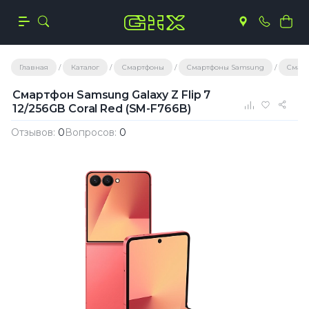
Главная
Каталог
Смартфоны
Смартфоны Samsung
Смарт
Смартфон Samsung Galaxy Z Flip 7
12/256GB Coral Red (SM-F766B)
Отзывов:
0
Вопросов:
0