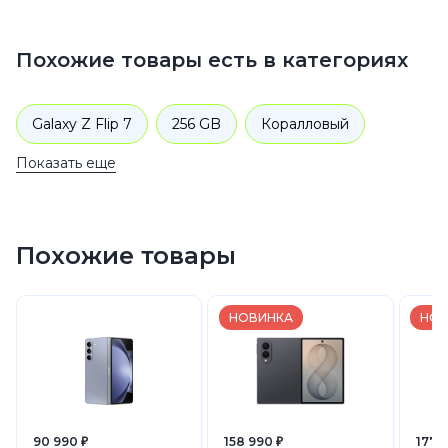
Похожие товары есть в категориях
Galaxy Z Flip 7
256 GB
Коралловый
Показать еще
Galaxy Z 256 GB
Коралловый
2025
2025
Смартфоны
Samsung
Galaxy Z
Похожие товары
НОВИНКА
НОВ
90 990 ₽
158 990 ₽
177 