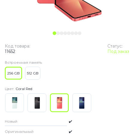
Код товара:
Статус:
11652
Под заказ
Встроенная память
256 GB
512 GB
Цвет:
Coral Red
Новый
✔️
Оригинальный
✔️