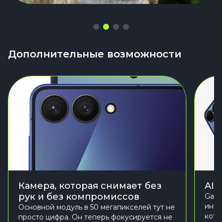
Дополнительные возможности
Камера, которая снимает без
AI 
рук и без компромиссов
Gala
инте
Основной модуль в 50 мегапикселей тут не
кото
просто цифра. Он теперь фокусируется не