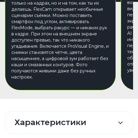
возм
только на кадрах, но и на том, как ты их
виде
делаешь. FlexCam открывает необычные
пере
сценарии съёмки. Можно поставить
экра
смартфон под углом, активировать
рабо
FlexMode, выбрать ракурс — и никаких рук
AI S
в кадре. При этом на внешнем экране
инте
доступен превью, так что никакого
пере
угадывания. Включается ProVisual Engine, и
текс
снимки становятся чётче, цвета
обра
насыщеннее, а цифровой зум работает без
отпр
каши и смазанных контуров. Фото
увер
получаются живыми даже без ручных
настроек.
Характеристики