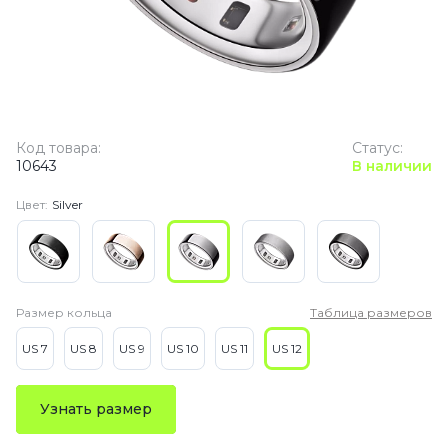
Код товара:
Статус:
10643
В наличии
Цвет:
Silver
Размер кольца
Таблица размеров
US 7
US 8
US 9
US 10
US 11
US 12
Узнать размер