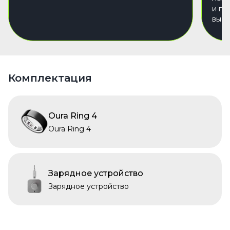
и пе
вы р
Комплектация
Oura Ring 4
Oura Ring 4
Зарядное устройство
Зарядное устройство