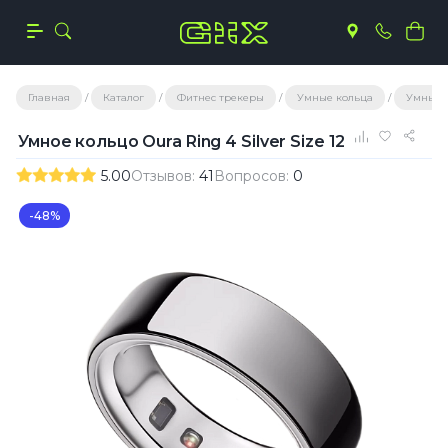
Главная
Каталог
Фитнес трекеры
Умные кольца
Умные 
Умное кольцо Oura Ring 4 Silver Size 12
5.00
Отзывов:
41
Вопросов:
0
-48%