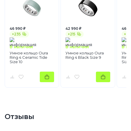
46 990 ₽
42 990 ₽
46 8
+235
+215
+23
В наличии
В наличии
В н
Умное кольцо Oura
Умное кольцо Oura
Умно
Ring 4 Ceramic Tide
Ring 4 Black Size 9
Ring
Size 10
Size 
Отзывы