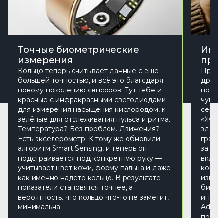
Точные биометрические
Инт
измерения
при
Кольцо теперь считывает данные с ещё
Прил
большей точностью, и всё это благодаря
друж
новому поколению сенсоров. Тут тебе и
пока
красные с инфракрасными светодиодами
чувс
для измерения насыщения кислородом, и
серд
зелёные для отслеживания пульса и ритма.
«Жиз
Температура? Без проблем. Движения?
здор
Есть акселерометр. К тому же обновили
граф
алгоритм Smart Sensing, и теперь он
за п
подстраивается под конкретную руку —
вкла
учитывает цвет кожи, форму пальца и даже
копа
как именно надето кольцо. В результате
изме
показатели становятся точнее, а
биол
вероятность, что кольцо что-то не заметит,
инте
минимальна
Advi
пока