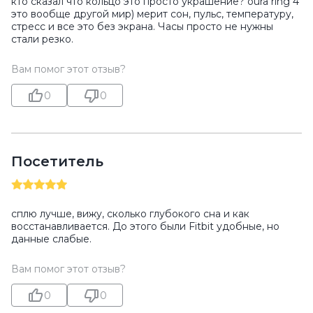
кто сказал что кольцо это просто украшение? oura ring 4
это вообще другой мир) мерит сон, пульс, температуру,
стресс и все это без экрана. Часы просто не нужны
стали резко.
Вам помог этот отзыв?
0
0
Посетитель
сплю лучше, вижу, сколько глубокого сна и как
восстанавливается. До этого были Fitbit удобные, но
данные слабые.
Вам помог этот отзыв?
0
0