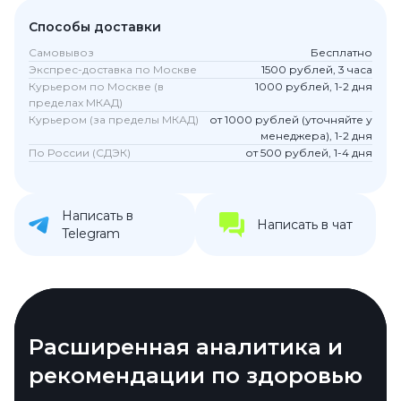
Способы доставки
Самовывоз
Бесплатно
Экспрес-доставка по Москве
1500 рублей, 3 часа
Курьером по Москве (в
1000 рублей, 1-2 дня
пределах МКАД)
Курьером (за пределы МКАД)
от 1000 рублей (уточняйте у
менеджера), 1-2 дня
По России (СДЭК)
от 500 рублей, 1-4 дня
Написать в
Написать в чат
Telegram
Продвинутый дизайн и
Расширенная аналитика и
Инновационная функция
Интеграция с приложением
Расширенный мониторинг
комфорт
рекомендации по здоровью
«Радар симптомов»
Natural Cycles для женского
сна и здоровья