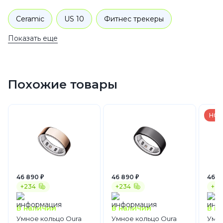
Ceramic
US 10
Фитнес трекеры
Показать еще
Умные кольца
Oura Ring
Похожие товары
НОВ
46 890 ₽
46 890 ₽
46 9
+234
+234
+23
В наличии
В наличии
В н
Умное кольцо Oura
Умное кольцо Oura
Умно