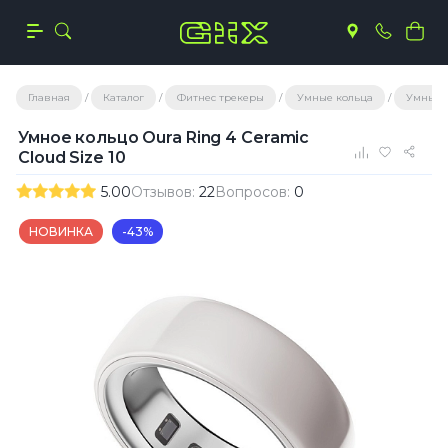
Главная
Каталог
Фитнес трекеры
Умные кольца
Умные 
Умное кольцо Oura Ring 4 Ceramic
Cloud Size 10
5.00
Отзывов:
22
Вопросов:
0
НОВИНКА
-43%