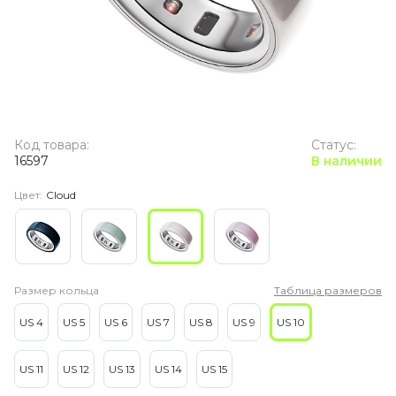
Код товара:
Статус:
16597
В наличии
Цвет:
Cloud
Размер кольца
Таблица размеров
US 4
US 5
US 6
US 7
US 8
US 9
US 10
US 11
US 12
US 13
US 14
US 15