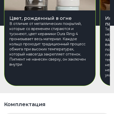
Цвет, рожденный в огне
Инт
пал
В отличие от металлических покрытий,
которые со временем стираются и
Техн
тускнеют, цвет керамики Oura Ring 4
не п
пронизывает весь материал. Каждое
адап
кольцо проходит традиционный процесс
ваше
обжига при высоких температурах,
подс
который навсегда закрепляет оттенок.
плот
Пигмент не нанесен сверху, он заключен
темп
внутри
непр
неза
указ
Комплектация