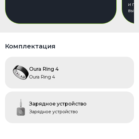
и пе
вы р
Комплектация
Oura Ring 4
Oura Ring 4
Зарядное устройство
Зарядное устройство