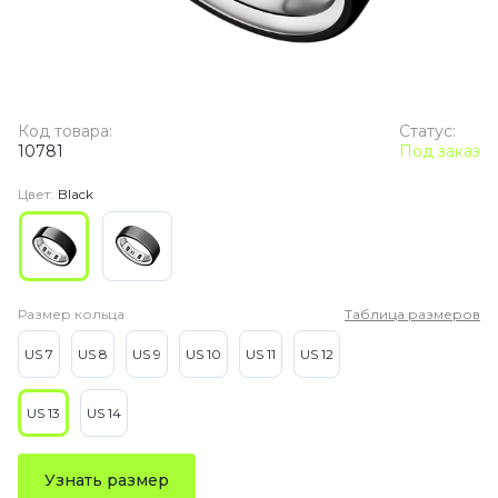
Код товара:
Статус:
10781
Под заказ
Цвет:
Black
Размер кольца
Таблица размеров
US 7
US 8
US 9
US 10
US 11
US 12
US 13
US 14
Узнать размер