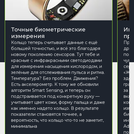
Точные биометрические
Инт
измерения
при
Кольцо теперь считывает данные с ещё
Прил
большей точностью, и всё это благодаря
друж
новому поколению сенсоров. Тут тебе и
пока
красные с инфракрасными светодиодами
чувс
для измерения насыщения кислородом, и
серд
зелёные для отслеживания пульса и ритма.
«Жиз
Температура? Без проблем. Движения?
здор
Есть акселерометр. К тому же обновили
граф
алгоритм Smart Sensing, и теперь он
за п
подстраивается под конкретную руку —
вкла
учитывает цвет кожи, форму пальца и даже
копа
как именно надето кольцо. В результате
изме
показатели становятся точнее, а
биол
вероятность, что кольцо что-то не заметит,
инте
минимальна
Advi
пока