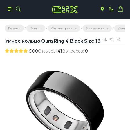
Главная
Каталог
Фитнес трекеры
Умные кольца
Умные 
Умное кольцо Oura Ring 4 Black Size 13
5.00
Отзывов:
41
Вопросов:
0