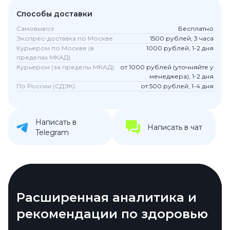
Способы доставки
Самовывоз
Бесплатно
Экспрес-доставка по Москве
1500 рублей, 3 часа
Курьером по Москве (в
1000 рублей, 1-2 дня
пределах МКАД)
Курьером (за пределы МКАД)
от 1000 рублей (уточняйте у
менеджера), 1-2 дня
По России (СДЭК)
от 500 рублей, 1-4 дня
Написать в
Написать в чат
Telegram
Продвинутый дизайн и
Расширенная аналитика и
Инновационная функция
Интеграция с приложением
Расширенный мониторинг
комфорт
рекомендации по здоровью
«Радар симптомов»
Natural Cycles для женского
сна и здоровья