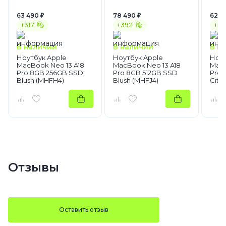
63 490 ₽
78 490 ₽
62 9
+317
+392
+31
В наличии
В наличии
В н
Ноутбук Apple
Ноутбук Apple
Ноут
MacBook Neo 13 A18
MacBook Neo 13 A18
MacB
Pro 8GB 256GB SSD
Pro 8GB 512GB SSD
Pro 
Blush (MHFH4)
Blush (MHFJ4)
Citr
Отзывы
Оставить отзыв