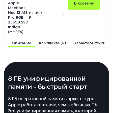
Apple
В корзину
MacBook
Neo 13 A18
62 090
Pro 8GB
₽
256GB SSD
Indigo
(MHFF4)
Описание
Комплектация
Характеристики
Чип A18 Pro - сердце,
8 ГБ унифицированной
256 ГБ SSD - молниеносная
Индиго - цвет уверенности
которое не устает
памяти - быстрый старт
загрузка
Новый оттенок Indigo - глубокий,
насыщенный, с сине-фиолетовым отливом.
Внутри - новейший процессор A18 Pro,
8 ГБ оперативной памяти в архитектуре
Твердотельный накопитель на 256 ГБ читает
Он выглядит дорого и необычно, выделяясь
который вытягивает любые задачи: от
Apple работают иначе, чем в обычных ПК.
и пишет данные со скоростью, недоступной
среди серых и серебристых собратьев.
десятков вкладок в браузере до монтажа
Это унифицированная память, к которой
старым жестким дискам. Ноутбук