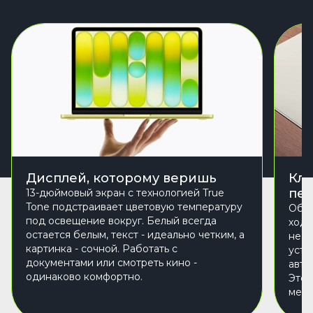
Дисплей, которому веришь
Кла
печ
13-дюймовый экран с технологией True
Tone подстраивает цветовую температуру
Обно
под освещение вокруг. Белый всегда
ходо
остается белым, текст - идеально четким, а
не у
картинка - сочной. Работать с
усто
документами или смотреть кино -
авто
одинаково комфортно.
Это 
меша