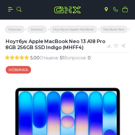
Главная
Каталог
Ноутбуки Apple MacBook
MacBook Neo
Но
Ноутбук Apple MacBook Neo 13 A18 Pro
8GB 256GB SSD Indigo (MHFF4)
5.00
Отзывов:
51
Вопросов:
0
НОВИНКА