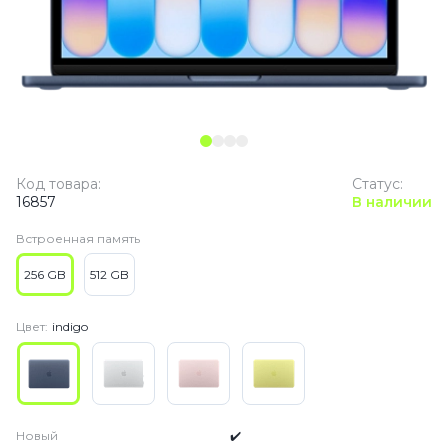
Код товара:
Статус:
16857
В наличии
Встроенная память
256 GB
512 GB
Цвет:
indigo
Новый
✔️