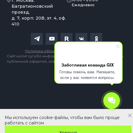
г. Москва,
Ежедневно
Багратионовский
проезд,
д. 7, корп. 20В, эт. 4, оф.
410
Политика обработки персональных данных
Сайт носит сугубо информационный характер и не является
публичной офертой, определяемой Статьей 437 (2) ГК РФ
Заботливая команда GIX
Готовы помочь вам. Напишите,
если у вас появятся вопросы.
Мы используем cookie-файлы, чтобы вам было проще
62 090 ₽
В корзину
работать с сайтом
Хорошо