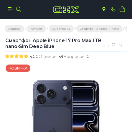
Главная
Каталог
Смартфоны
Смартфоны Apple iPhone
iP
Смартфон Apple iPhone 17 Pro Max 1TB
nano-Sim Deep Blue
5.00
Отзывов:
59
Вопросов:
0
НОВИНКА