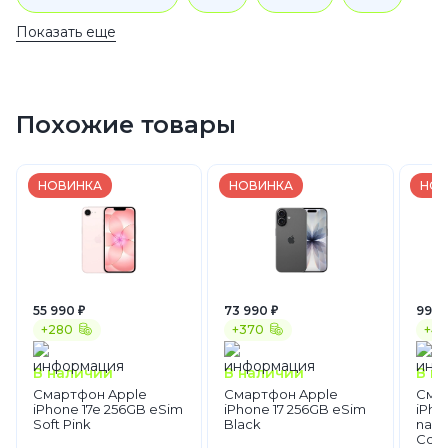
Показать еще
Dual Sim
1 TB
Синий
Смартфоны
Apple
iPhone 17
Похожие товары
НОВИНКА
НОВИНКА
НОВ
55 990 ₽
73 990 ₽
99 6
+280
+370
+49
В наличии
В наличии
В н
Смартфон Apple
Смартфон Apple
Сма
iPhone 17e 256GB eSim
iPhone 17 256GB eSim
iPho
Soft Pink
Black
nano
Cosm