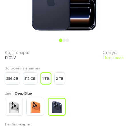
Код товара:
Статус:
12022
Под заказ
Встроенная память
256 GB
512 GB
1 TB
2 TB
Цвет:
Deep Blue
Тип Sim-карты