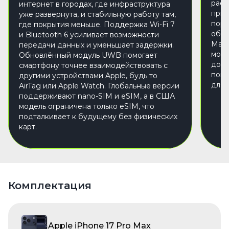
раст
интернет в городах, где инфраструктура
приб
уже развернута, и стабильную работу там,
порт
где покрытия меньше. Поддержка Wi-Fi 7
обно
и Bluetooth 6 усиливает возможности
MagS
передачи данных и уменьшает задержки.
мощн
Обновлённый модуль UWB помогает
дост
смартфону точнее взаимодействовать с
попо
другими устройствами Apple, будь то
для 
AirTag или Apple Watch. Глобальные версии
поддерживают nano-SIM и eSIM, а в США
модель ограничена только eSIM, что
подталкивает к будущему без физических
карт.
Комплектация
Apple iPhone 17 Pro Max