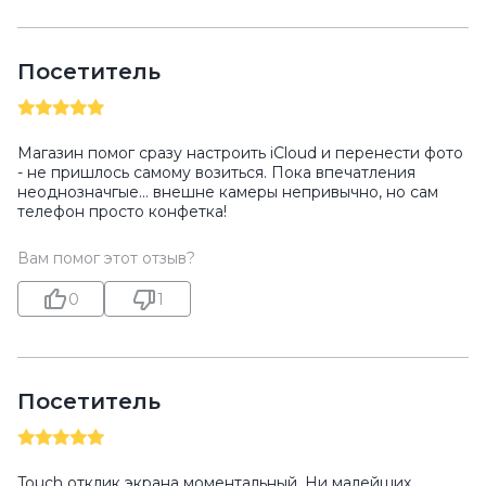
Посетитель
Магазин помог сразу настроить iCloud и перенести фото
- не пришлось самому возиться. Пока впечатления
неоднозначгые… внешне камеры непривычно, но сам
телефон просто конфетка!
Вам помог этот отзыв?
0
1
Посетитель
Touch отклик экрана моментальный. Ни малейших