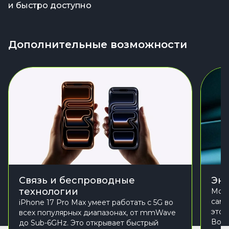
и быстро доступно
Дополнительные возможности
Связь и беспроводные
Эне
технологии
Моде
самы
iPhone 17 Pro Max умеет работать с 5G во
это 
всех популярных диапазонах, от mmWave
Восп
до Sub-6GHz. Это открывает быстрый