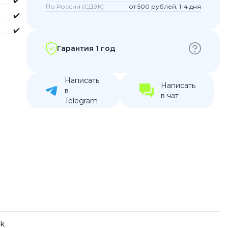
✔️
По России (СДЭК)
от 500 рублей, 1-4 дня
устройства
✔️
ккумуляторы
✔️
Гарантия 1 год
ьные держатели
Написать
Написать
в
в чат
Telegram
ck