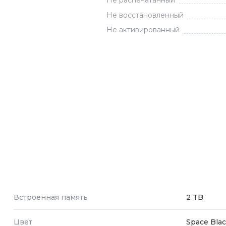
Не распечатанный
Зарядные 
Не восстановленный
Внешние а
Не активированный
Кабели
Автомобил
Встроенная память
2 TB
Цвет
Space Bla