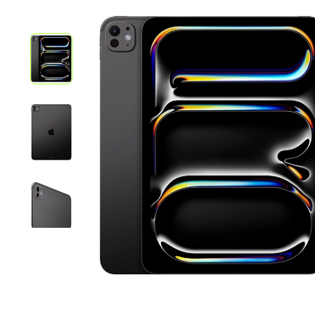
iPhone 1
iPhone 1
iPhone 1
iPhone S
Poco
F Series
M Series
X Series
Nothin