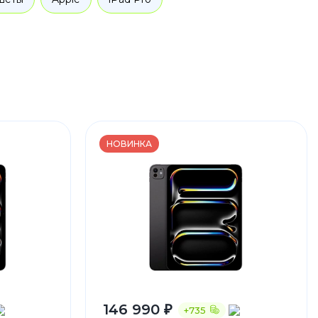
НОВИНКА
146 990 ₽
+735