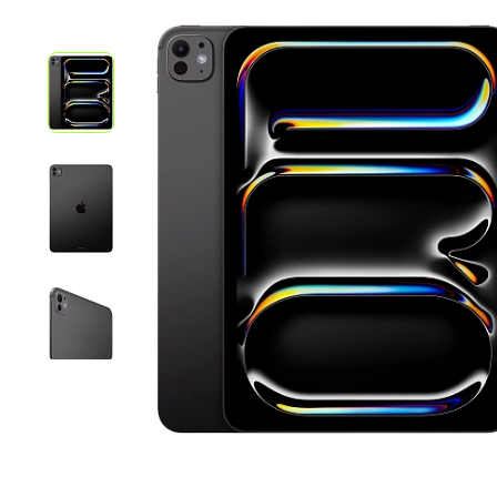
iPhone 1
iPhone 1
iPhone 1
iPhone S
Poco
F Series
M Series
X Series
Nothin