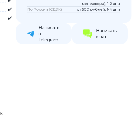
✔️
менеджера), 1-2 дня
устройства
✔️
По России (СДЭК)
от 500 рублей, 1-4 дня
ккумуляторы
✔️
Написать
Написать
ьные держатели
в
в чат
Telegram
ck