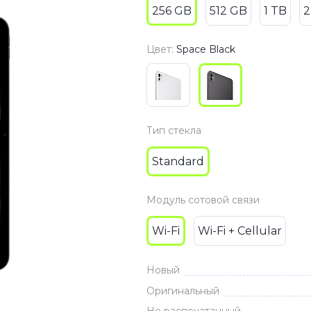
256 GB
512 GB
1 TB
2
3
Series S
Pixel 9
2
Series Z
Pixel 8
Цвет:
Space Black
1
Pixel 7
E
Pixel 6
Тип стекла
Xiaomi
Honor
Standard
Honor 400
Honor 400
Модуль сотовой связи
Honor Magi
Wi-Fi
Wi-Fi + Cellular
g
Redmi
Аксессу
Новый
Чехлы
Оригинальный
Защитные 