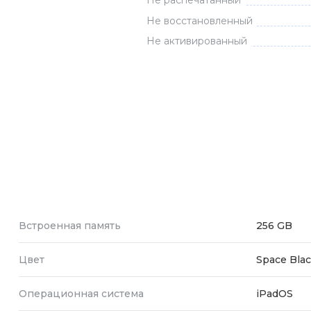
Не распечатанный
Зарядные 
Не восстановленный
Внешние а
Не активированный
Кабели
Автомобил
Встроенная память
256 GB
Цвет
Space Bla
Операционная система
iPadOS