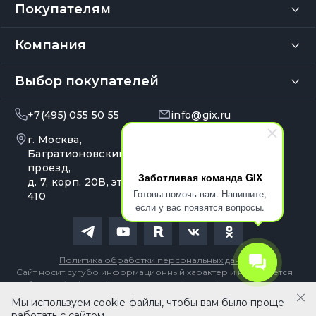
Покупателям
Компания
Выбор покупателей
+7(495) 055 50 55
info@gix.ru
г. Москва,
10:00 – 20:00
Ежедневно
Багратионовский
проезд,
Заботливая команда GIX
д. 7, корп. 20В, эт. 4, оф.
Готовы помочь вам. Напишите,
410
если у вас появятся вопросы.
Политика обработки персональных данных
Сайт носит сугубо информационный характер и не является
публичной офертой, определяемой Статьей 437 (2) ГК РФ
Мы используем cookie-файлы, чтобы вам было проще
В корзину
работать с сайтом