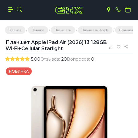
Главная
Каталог
Планшеты
Планшеты Apple
Планшеты A
Планшет Apple iPad Air (2026) 13 128GB
Wi-Fi+Cellular Starlight
5.00
Отзывов:
20
Вопросов:
0
НОВИНКА