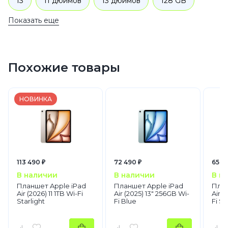
13
11 дюймов
13 дюймов
128 GB
Показать еще
128 GB
iPad Air
128 GB
Wi-Fi + Cellular
Бежевый
Планшеты
Apple
iPad Air
Похожие товары
НОВИНКА
113 490 ₽
72 490 ₽
65 4
В наличии
В наличии
В н
Планшет Apple iPad
Планшет Apple iPad
План
Air (2026) 11 1TB Wi-Fi
Air (2025) 13" 256GB Wi-
Air (
Starlight
Fi Blue
Fi S