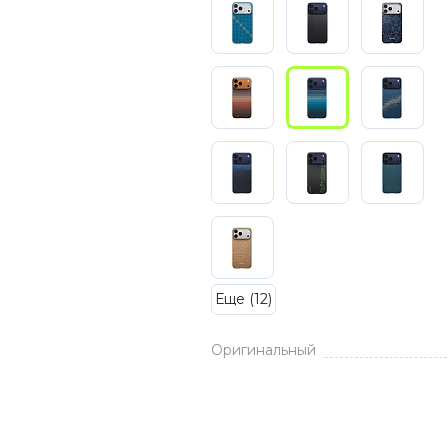
3
Series S
Pixel 9
2
Series Z
Pixel 8
1
Pixel 7
E
Pixel 6
Xiaomi
Honor
Honor 400
Honor 400
Honor Magi
Еще (12)
Оригинальный
g
Redmi
Аксессу
Чехлы
Защитные 