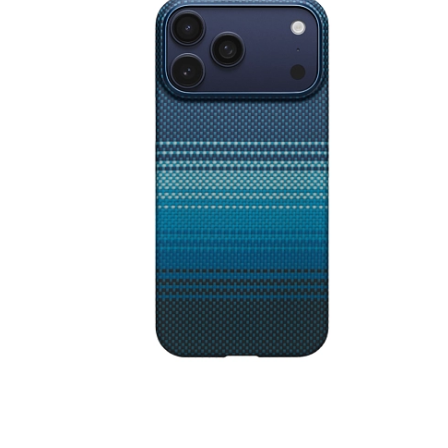
iPhone 1
iPhone 1
iPhone 1
iPhone S
Poco
F Series
M Series
X Series
Nothin