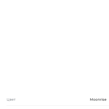
Зарядные 
Внешние а
Кабели
Автомобил
Цвет
Moonrise