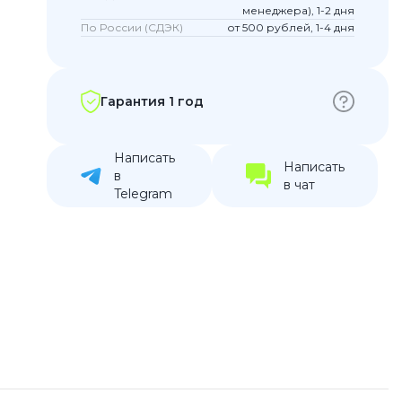
менеджера), 1-2 дня
устройства
По России (СДЭК)
от 500 рублей, 1-4 дня
ккумуляторы
ьные держатели
Гарантия 1 год
Написать
Написать
в
в чат
Telegram