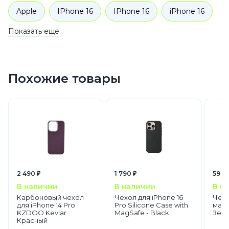
Apple
IPhone 16
IPhone 16
iPhone 16
Показать еще
iPhone 16
Аксессуары
Чехлы для телефонов
Похожие товары
2 490 ₽
1 790 ₽
590 
В наличии
В наличии
В н
Карбоновый чехол
Чехол для iPhone 16
Чехо
для iPhone 14 Pro
Pro Silicone Case with
мато
KZDOO Kevlar
MagSafe - Black
Зел
Красный