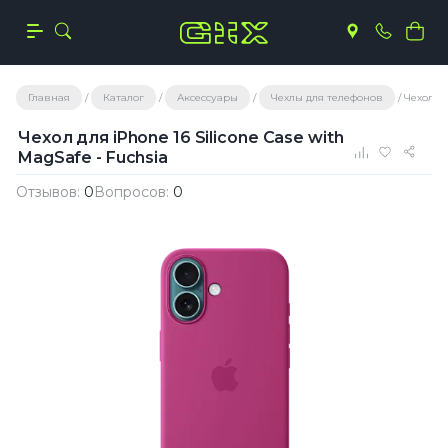
Главная
Каталог
Аксессуары
Чехлы для телефонов
Чехол дл
Чехол для iPhone 16 Silicone Case with
MagSafe - Fuchsia
Отзывов:
0
Вопросов:
0