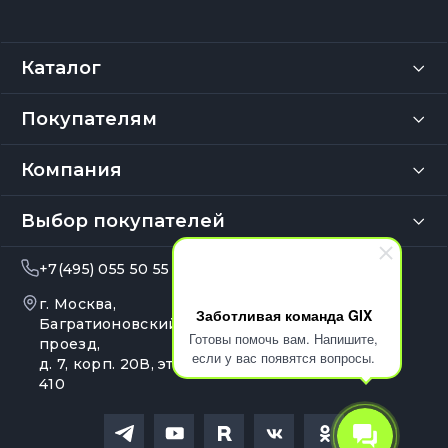
Каталог
Покупателям
Компания
Выбор покупателей
+7(495) 055 50 55
info@gix.ru
г. Москва,
10:00 – 20:00
Заботливая команда GIX
Ежедневно
Багратионовский
Готовы помочь вам. Напишите,
проезд,
если у вас появятся вопросы.
д. 7, корп. 20В, эт. 4, оф.
410