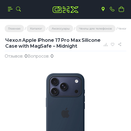
Главная
Каталог
Аксессуары
Чехлы для телефонов
Чехол Ap
Чехол Apple iPhone 17 Pro Max Silicone
Case with MagSafe – Midnight
Отзывов:
0
Вопросов:
0