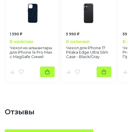
1 590 ₽
5 990 ₽
590 
В наличии
В наличии
В н
Чехол из алькантары
Чехол для iPhone 17
Чехо
для iPhone 14 Pro Max
Pitaka Edge Ultra Slim
Pro 
с MagSafe Синий
Case - Black/Gray
Про
Отзывы