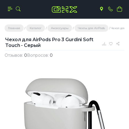
Главная
Каталог
Аксессуары
Чехлы для AirPods
Чехол для Ai
Чехол для AirPods Pro 3 Gurdini Soft
Touch - Серый
Отзывов:
0
Вопросов:
0