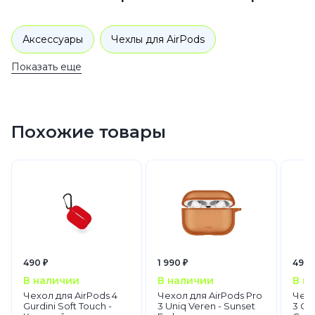
Аксессуары
Чехлы для AirPods
Показать еще
Похожие товары
490 ₽
1 990 ₽
490 
В наличии
В наличии
В н
Чехол для AirPods 4
Чехол для AirPods Pro
Чехо
Gurdini Soft Touch -
3 Uniq Veren - Sunset
3 Gur