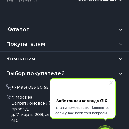
Каталог
Покупателям
Компания
Выбор покупателей
+7(495) 055 50 55
info@gix.ru
г. Москва,
10:00 – 20:00
Заботливая команда GIX
Ежедневно
Багратионовский
Готовы помочь вам. Напишите,
проезд,
если у вас появятся вопросы.
д. 7, корп. 20В, эт. 4, оф.
410