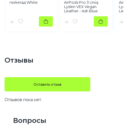
геймпад White
AirPods Pro 3 Uniq
AirP
Lyden VEX Vegan
Lyde
Leather - Ash Blue
Leath
Отзывы
Оставить отзыв
Отзывов пока нет.
Вопросы