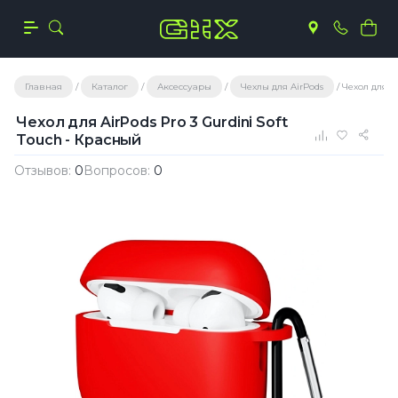
Главная
Каталог
Аксессуары
Чехлы для AirPods
Чехол для Ai
Чехол для AirPods Pro 3 Gurdini Soft
Touch - Красный
Отзывов:
0
Вопросов:
0