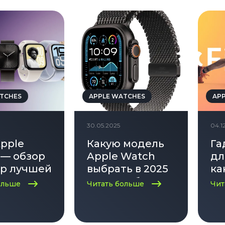
TCHES
APPLE WATCHES
AP
30.05.2025
04.1
pple
Какую модель
Га
 — обзор
Apple Watch
дл
ор лучшей
выбрать в 2025
ка
 в 2025
году — обзор
по
ольше
Читать больше
Чит
актуальных
до
моделей и
це
помощь в