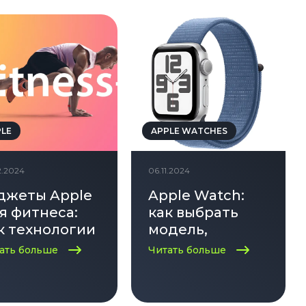
PLE
APPLE WATCHES
2.2024
06.11.2024
джеты Apple
Apple Watch:
я фитнеса:
как выбрать
к технологии
модель,
могают
которая
ать больше
Читать больше
стигать
подходит
лей
именно вам?