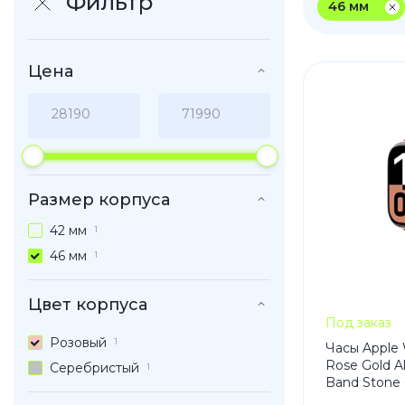
Фильтр
46 мм
iPhone 1
iPhone 1
Цена
iPhone 1
iPhone S
Poco
Размер корпуса
F Series
42 мм
1
M Series
46 мм
1
X Series
Цвет корпуса
Под заказ
Розовый
Nothin
1
Часы Apple 
Rose Gold A
Серебристый
1
Band Stone 