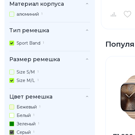
Материал корпуса
алюминий
1
Тип ремешка
Популя
Sport Band
1
Размер ремешка
Size S/M
1
Size M/L
1
Цвет ремешка
Бежевый
1
Белый
1
Зеленый
1
Серый
1