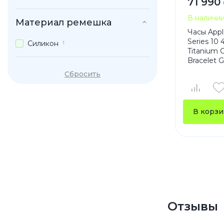
71 990
В наличи
Материал ремешка
Часы App
Series 10
Силикон
1
Titanium 
Bracelet G
Сбросить
В корзи
Отзывы