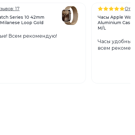
зывов: 17
Отзы
tch Series 10 42mm
Часы Apple Watc
 Milanese Loop Gold
Aluminium Case 
M/L
ые! Всем рекомендую!
Часы удобные
всем рекомен