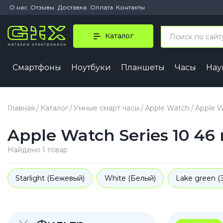
О нас
Отзывы
Доставка
Оплата
Контакты
Каталог
Смартфоны
Ноутбуки
Планшеты
Часы
На
iPhone 
iPhone 1
Главная
Каталог
Умные смарт часы
Apple Watch
Apple W
iPhone 1
Apple Watch Series 10 4
iPhone 1
iPhone 1
Найдено 1 товар
iPhone A
Starlight (Бежевый)
White (Белый)
Lake green (
iPhone
iPhone 1