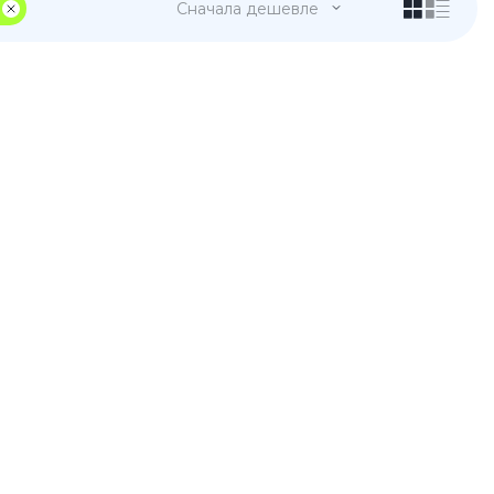
Сначала дешевле
 Pro
c 8 Pro
ары
стекла