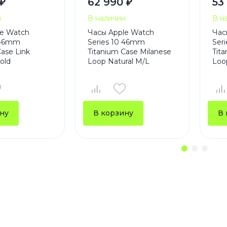
 ₽
62 990 ₽
53
и
В наличии
В н
le Watch
Часы Apple Watch
Час
 46mm
Series 10 46mm
Ser
Case Link
Titanium Case Milanese
Tit
old
Loop Natural M/L
Loo
ну
В корзину
В 