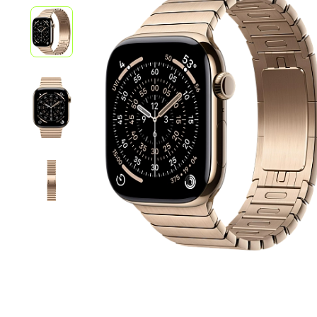
iPhone 1
iPhone 1
iPhone 1
iPhone S
Poco
F Series
M Series
X Series
Nothin