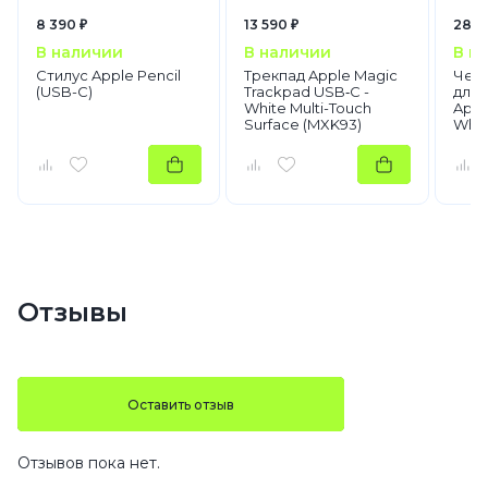
8 390 ₽
13 590 ₽
28 9
В наличии
В наличии
В н
Стилус Apple Pencil
Трекпад Apple Magic
Чехо
(USB-C)
Trackpad USB‑C -
для i
White Multi-Touch
Appl
Surface (MXK93)
Whit
Отзывы
Оставить отзыв
Отзывов пока нет.