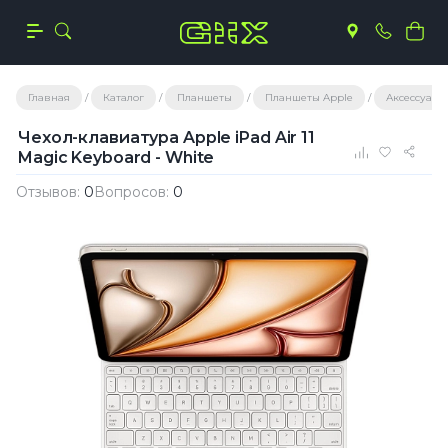
Главная
Каталог
Планшеты
Планшеты Apple
Аксессуары 
Чехол-клавиатура Apple iPad Air 11
Magic Keyboard - White
Отзывов:
0
Вопросов:
0